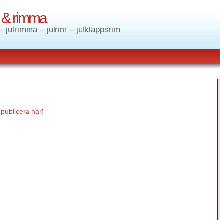
ar & rimma
– julrimma – julrim – julklappsrim
.
publicera här
]