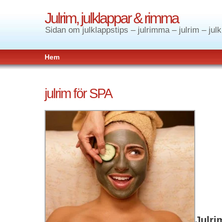
Julrim, julklappar & rimma
Sidan om julklappstips – julrimma – julrim – jul
Hem
julrim för SPA
Julri